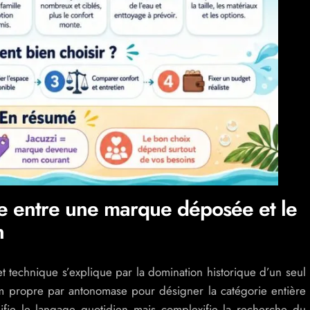
le entre une marque déposée et le
n
t technique s’explique par la domination historique d’un seul
nom propre par antonomase pour désigner la catégorie entière
plifie le langage quotidien mais complexifie la recherche du