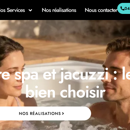
04
os Services
Nos réalisations
Nous contacter
e spa et jacuzzi : l
bien choisir
NOS RÉALISATIONS