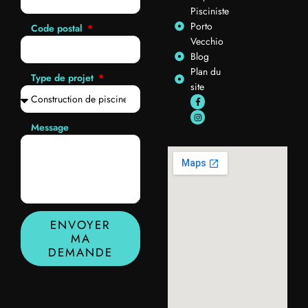
Pisciniste
Porto
Code postal
Vecchio
Blog
Plan du
Type de projet
site
Message
ENVOYER
MA
DEMANDE