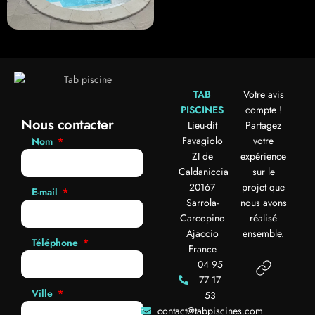
TAB
Votre avis
PISCINES
compte !
Nous contacter
Lieu-dit
Partagez
Favagiolo
votre
Nom
ZI de
expérience
Caldaniccia
sur le
20167
projet que
E-mail
Sarrola-
nous avons
Carcopino
réalisé
Ajaccio
ensemble.
Téléphone
France
04 95
77 17
Ville
53
contact@tabpiscines.com