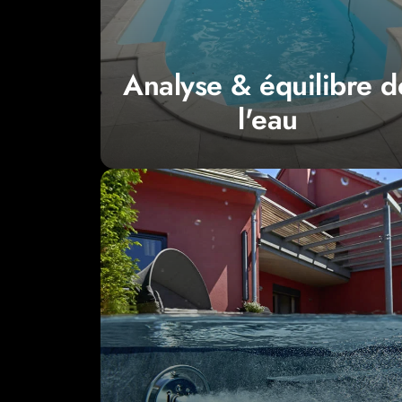
Vérification régulière des
paramètres
l'eau
Analyse & équilibre d
Analyse & équilibre de
l'eau
liner).
au
type de piscine
(béton, polyester ou
intervention à l'état réel de votre bassin e
déséquilibre : nous adaptons chaque
l'eau verte,
analyse complète
en cas de
Chocs chlorés, anti-algues, traitement de