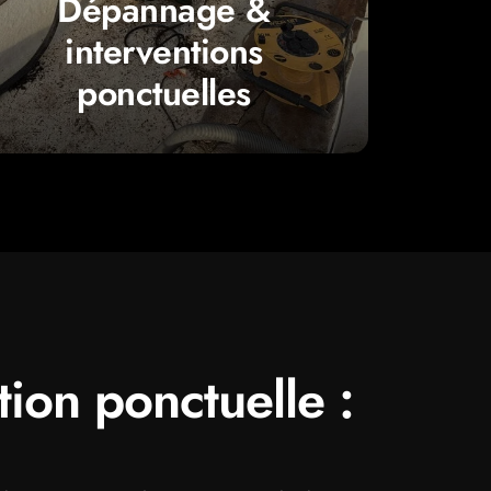
Dépannage &
interventions
interventions
Dépannage &
ponctuelles
tion ponctuelle :