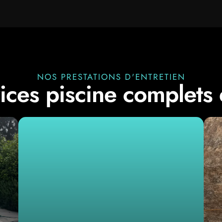
NOS PRESTATIONS D'ENTRETIEN
ices piscine complets
piscine privée.
coûteux et préserve l'esthétique de votre
régulier
évite les traitements curatifs
d'eau, retrait des débris. Un
entretien
et de la surface,
nettoyage
de la ligne