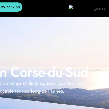
 95 77 17 53
en Corse-du-Sud
 du temps et de la rigueur. Confiez votre
eccable tout au long de l'année.