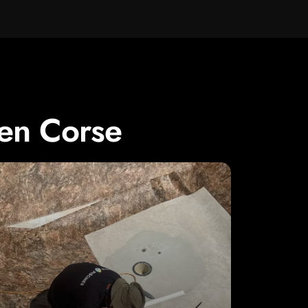
 en Corse
installation qui dure.
entretenu, c'est moins de pannes et une
chauffage
. Un équipement bien
et du
système de filtration
et de
couverture (
volets roulants
ou bâche)
filtre
, vérification des
skimmers
, de la