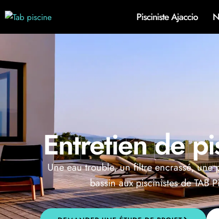
Pisciniste Ajaccio
N
Entretien de p
Une eau trouble, un filtre encrassé, une
bassin aux piscinistes de TAB P