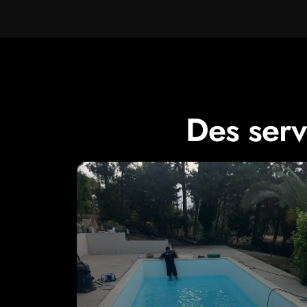
Des serv
terme.
équipements et vos baigneurs sur le long
bien équilibrée protège votre bassin, vos
une
qualité de l'eau optimale
. Une eau
ajustement des
dosages
pour maintenir
(pH, chlore, sel, alcalinité, stabilisant) et