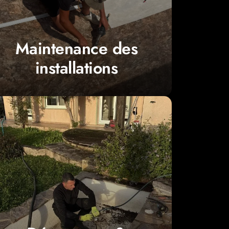
Contrôle de la
pompe
,
nettoyage du
installations
Maintenance des
Maintenance des
installations
situation.
diagnostiquer et résoudre chaque
Ajaccio
interviennent rapidement pour
malgré le traitement… Nos
piscinistes à
problème de filtration
,
eau trouble
Pompe en panne
, robot défaillant,
ponctuelles