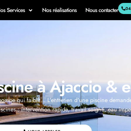
04
os Services
Nos réalisations
Nous contacter
iscine à Ajaccio & 
 pompe qui faiblit… L'entretien d'une piscine demande
iscines : intervention rapide, travail soigné, eau imp