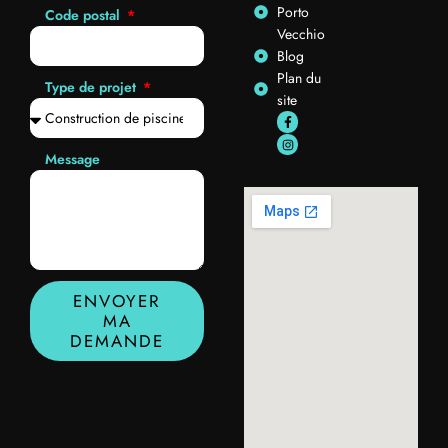
Porto
Code postal
Vecchio
Blog
Plan du
Type de projet
site
Message
ENVOYER
MA
DEMANDE