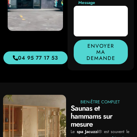
Message
ENVOYER
MA
04 95 77 17 53
DEMANDE
BIEN-ÊTRE COMPLET
Saunas et
hammams sur
mesure
Le
spa Jacuzzi
® est souvent le