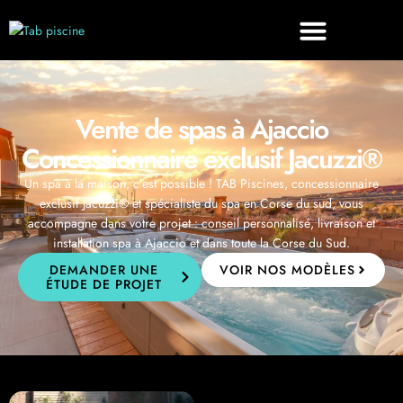
Vente de spas à Ajaccio
Concessionnaire exclusif Jacuzzi®
Un spa à la maison, c’est possible ! TAB Piscines, concessionnaire
exclusif Jacuzzi® et spécialiste du spa en Corse du sud, vous
accompagne dans votre projet : conseil personnalisé, livraison et
installation spa à Ajaccio et dans toute la Corse du Sud.
DEMANDER UNE
VOIR NOS MODÈLES
ÉTUDE DE PROJET