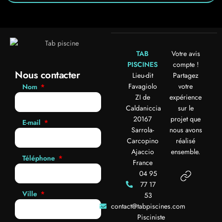
TAB
Votre avis
PISCINES
compte !
Nous contacter
Lieu-dit
Partagez
Favagiolo
votre
Nom
ZI de
expérience
Caldaniccia
sur le
20167
projet que
E-mail
Sarrola-
nous avons
Carcopino
réalisé
Ajaccio
ensemble.
Téléphone
France
04 95
77 17
Ville
53
contact@tabpiscines.com
Pisciniste