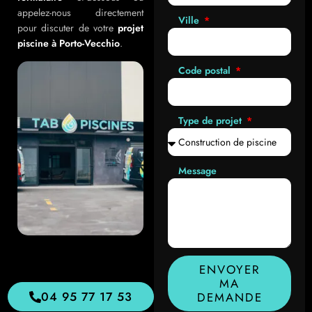
appelez-nous directement
Ville
pour discuter de votre
projet
piscine à Porto-Vecchio
.
Code postal
Type de projet
Message
ENVOYER
MA
04 95 77 17 53
DEMANDE