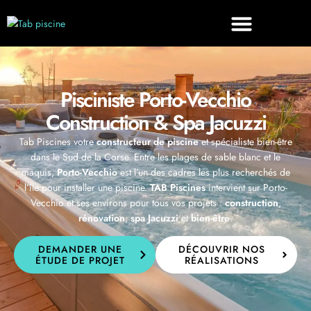
Pisciniste Porto-Vecchio
Construction & Spa Jacuzzi
Tab Piscines votre
constructeur de piscine
et spécialiste bien-être
dans le Sud de la Corse. Entre les plages de sable blanc et le
maquis,
Porto-Vecchio
est l’un des cadres les plus recherchés de
l’île pour installer une piscine.
TAB Piscines
intervient sur Porto-
Vecchio et ses environs pour tous vos projets :
construction
,
rénovation
,
spa Jacuzzi
et
bien-être
.
DEMANDER UNE
DÉCOUVRIR NOS
ÉTUDE DE PROJET
RÉALISATIONS