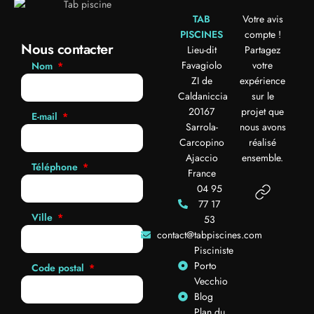
TAB
Votre avis
PISCINES
compte !
Nous contacter
Lieu-dit
Partagez
Favagiolo
votre
Nom
ZI de
expérience
Caldaniccia
sur le
20167
projet que
E-mail
Sarrola-
nous avons
Carcopino
réalisé
Ajaccio
ensemble.
Téléphone
France
04 95
77 17
Ville
53
contact@tabpiscines.com
Pisciniste
Porto
Code postal
Vecchio
Blog
Plan du