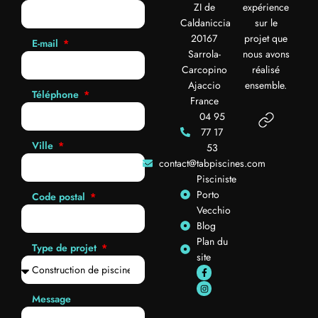
ZI de
expérience
Caldaniccia
sur le
20167
projet que
E-mail
Sarrola-
nous avons
Carcopino
réalisé
Ajaccio
ensemble.
Téléphone
France
04 95
77 17
Ville
53
contact@tabpiscines.com
Pisciniste
Porto
Code postal
Vecchio
Blog
Plan du
Type de projet
site
Message