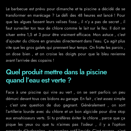
Le barbecue est prévu pour dimanche et ta piscine a décidé de se
transformer en marécage ? Le défi des 48 heures est lancé ! Pour
que les algues fassent leurs valises fissa , il n’y a pas de secret , il
faut surveiller ton taux de chlore comme le lait sur le feu. Il doit se
situer entre 1,5 et 3 pour être vraiment efficace. Mon astuce , c’est
d’ajouter du chlore en granules directement dans l’eau. Ça agit plus
vite que les gros galets qui prennent leur temps. On frotte les parois ,
on dose bien , et on croise les doigts pour que le bleu revienne
avant l’arrivée des copains !
Quel produit mettre dans la piscine
quand l’eau est verte ?
Face à une piscine qui vire au vert , on se sent parfois un peu
démuni devant tous ces bidons au garage. En fait , c’est assez simple
, c’est une question de duo gagnant. Généralement , on sort
l’artillerie lourde avec du chlore et un bon algicide pour dire stop
aux envahisseurs verts. Si tu préfères éviter le chlore , parce que ça
pique les yeux ou que tu n’aimes pas l’odeur , il y a l’option
peroxyde d’hydrogène , ou oxygène actif liquide. C’est propre , c’est